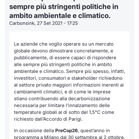
sempre più stringenti politiche in
Notizie
Notizie e Formazione
Docume
Per emit
Docume
Dividen
Emittent
KID/PRI
Servizi 
ambito ambientale e climatico.
Carbonsink, 27 Set 2021 - 17:25
Statistiche
Chi siamo
Listed 
Docume
Formazi
BTP Min
Formaz
Listing
Dati di
Milan
Materiali
Calenda
Formazi
BONO Mi
Analisi 
Le aziende che voglio operare su un mercato
Segmen
globale devono dimostrare concretamente, e
IPO e M
OAT Min
Intermed
pubblicamente, di essere capaci di rispondere
Mercato
alle sempre più stringenti politiche in ambito
ambientale e climatico. Sempre più spesso, infatti,
Cambi
BUND Mi
Mifid 2
BTP
investitori, consumatori e stakeholder richiedono
al settore privato maggiori informazioni inerenti ai
MiFID 2
BTP Min
Regolam
Market M
cambiamenti climatici, e di come le imprese
Speciali
stiano contribuendo alla decarbonizzazione
Opzioni
Academ
necessaria per limitare l’innalzamento delle
RFQ
temperature globali al di sotto del 1,5°C come
Opzioni 
richiesto dall’Accordo di Parigi.
Spread 
In occasione della
PreCop26
, quest’anno in
Indicato
programma a Milano dal 30 settembre al 2 ottobre,