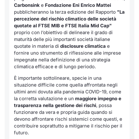
Formaz
Carbonsink
e
Fondazione Eni Enrico Mattei
Specific
pubblicheranno la terza edizione del Rapporto
"La
Statisti
percezione del rischio climatico delle società
quotate al FTSE MIB e FTSE Italia Mid Cap"
Avvisi
proprio con l’obiettivo di delineare il grado di
maturità delle più importanti società italiane
Market
quotate in materia di
disclosure
climatica
e
fornire uno strumento di riflessione alle imprese
KID
impegnate nella definizione di una strategia
climatica efficace e di lungo periodo.
È importante sottolineare, specie in una
situazione difficile come quella affrontata negli
ultimi anni dovuta alla pandemia COVID-19, come
la corretta valutazione e un
maggiore impegno e
trasparenza nella gestione dei rischi
, possa
funzionare da vera e propria guida quando si
devono affrontare rischi sistemici come questi, e
contribuire soprattutto a mitigarne il rischio per il
futuro.