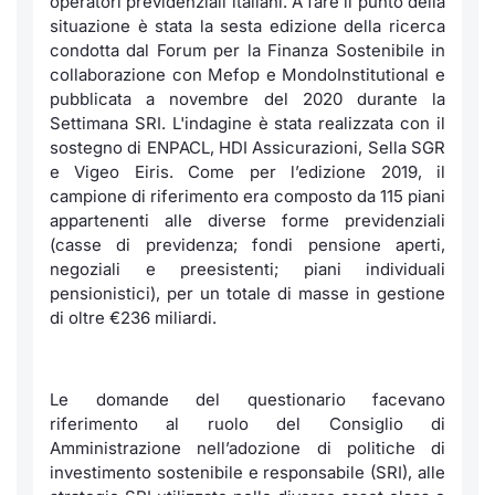
operatori previdenziali italiani. A fare il punto della
situazione è stata la sesta edizione della ricerca
Notizie
Notizie e Formazione
Docume
Per emit
Docume
Dividen
Emittent
KID/PRI
Servizi 
condotta dal Forum per la Finanza Sostenibile in
collaborazione con Mefop e MondoInstitutional e
Statistiche
Chi siamo
Listed 
Docume
Formazi
BTP Min
Formaz
Listing
Dati di
pubblicata a novembre del 2020 durante la
Milan
Settimana SRI. L'indagine è stata realizzata con il
Materiali
Calenda
Formazi
BONO Mi
Analisi 
sostegno di ENPACL, HDI Assicurazioni, Sella SGR
Segmen
e Vigeo Eiris. Come per l’edizione 2019, il
campione di riferimento era composto da 115 piani
IPO e M
OAT Min
Intermed
Mercato
appartenenti alle diverse forme previdenziali
(casse di previdenza; fondi pensione aperti,
Cambi
BUND Mi
Mifid 2
BTP
negoziali e preesistenti; piani individuali
pensionistici), per un totale di masse in gestione
MiFID 2
BTP Min
Regolam
di oltre €236 miliardi.
Market M
Speciali
Opzioni
Academ
RFQ
Le domande del questionario facevano
Opzioni 
riferimento al ruolo del Consiglio di
Spread 
Amministrazione nell’adozione di politiche di
investimento sostenibile e responsabile (SRI), alle
Indicato