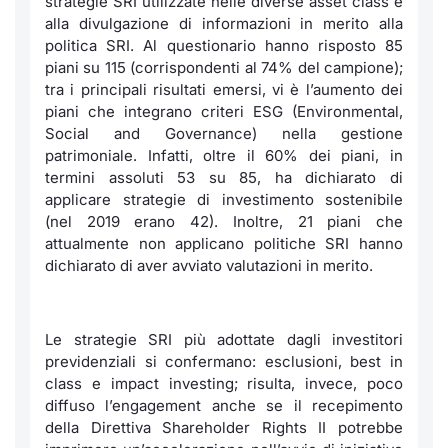
strategie SRI utilizzate nelle diverse asset class e
Formaz
alla divulgazione di informazioni in merito alla
Specific
politica SRI. Al questionario hanno risposto 85
Statisti
piani su 115 (corrispondenti al 74% del campione);
Avvisi
tra i principali risultati emersi, vi è l’aumento dei
piani che integrano criteri ESG (Environmental,
Market
Social and Governance) nella gestione
patrimoniale. Infatti, oltre il 60% dei piani, in
termini assoluti 53 su 85, ha dichiarato di
KID
applicare strategie di investimento sostenibile
(nel 2019 erano 42). Inoltre, 21 piani che
attualmente non applicano politiche SRI hanno
dichiarato di aver avviato valutazioni in merito.
Le strategie SRI più adottate dagli investitori
previdenziali si confermano: esclusioni, best in
class e impact investing; risulta, invece, poco
diffuso l’engagement anche se il recepimento
della Direttiva Shareholder Rights II potrebbe