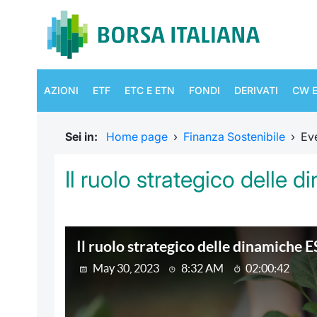
AZIONI
ETF
ETC E ETN
FONDI
DERIVATI
CW E
Sei in:
Home page
›
Finanza Sostenibile
›
Eve
Il ruolo strategico delle 