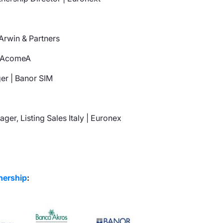
Arwin & Partners
| AcomeA
er | Banor SIM
ger, Listing Sales Italy | Euronex
nership
: