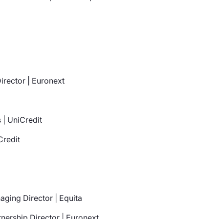
Director | Euronext
 | UniCredit
Credit
aging Director | Equita
tnership Director | Euronext