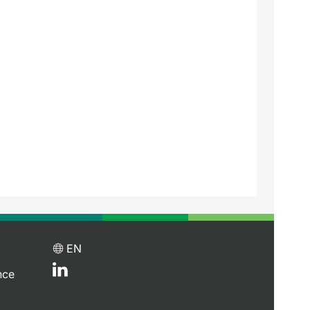
EN
nce