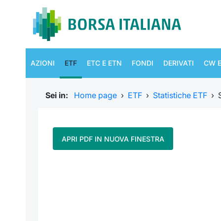
AZIONI
ETF
ETC E ETN
FONDI
DERIVATI
CW E
Sei in:
Home page
›
ETF
›
Statistiche ETF
›
APRI PDF IN NUOVA FINESTRA