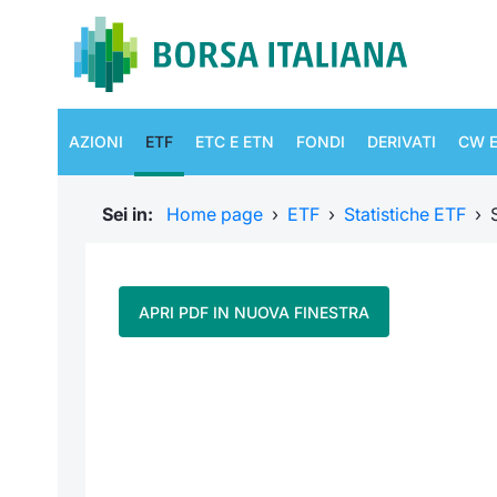
AZIONI
ETF
ETC E ETN
FONDI
DERIVATI
CW E
Sei in:
Home page
›
ETF
›
Statistiche ETF
›
APRI PDF IN NUOVA FINESTRA