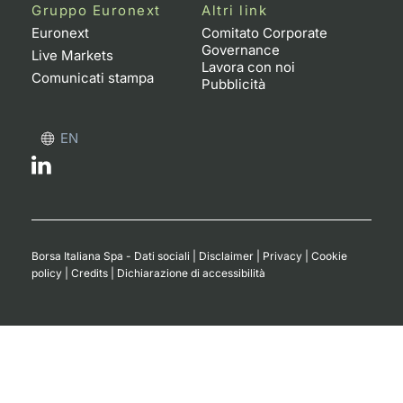
Formaz
Gruppo Euronext
Altri link
Specific
Euronext
Comitato Corporate
Governance
Statisti
Live Markets
Lavora con noi
Avvisi
Comunicati stampa
Pubblicità
Market
EN
KID
Borsa Italiana Spa - Dati sociali
|
Disclaimer
|
Privacy
|
Cookie
policy
|
Credits
|
Dichiarazione di accessibilità