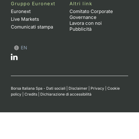
Formaz
Gruppo Euronext
Altri link
Specific
Euronext
Comitato Corporate
Governance
Statisti
Live Markets
Lavora con noi
Avvisi
Comunicati stampa
Pubblicità
Market
EN
KID
Borsa Italiana Spa - Dati sociali
|
Disclaimer
|
Privacy
|
Cookie
policy
|
Credits
|
Dichiarazione di accessibilità