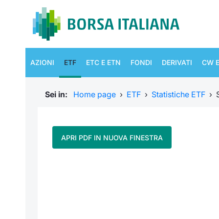
AZIONI
ETF
ETC E ETN
FONDI
DERIVATI
CW E
Sei in:
Home page
›
ETF
›
Statistiche ETF
›
APRI PDF IN NUOVA FINESTRA