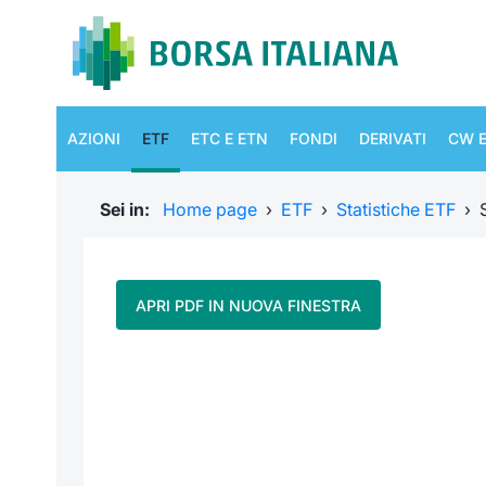
AZIONI
ETF
ETC E ETN
FONDI
DERIVATI
CW E
Sei in:
Home page
›
ETF
›
Statistiche ETF
›
APRI PDF IN NUOVA FINESTRA