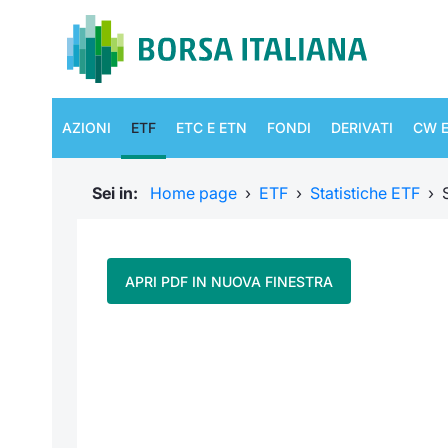
AZIONI
ETF
ETC E ETN
FONDI
DERIVATI
CW E
Sei in:
Home page
›
ETF
›
Statistiche ETF
›
APRI PDF IN NUOVA FINESTRA