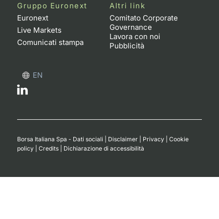
Formaz
Gruppo Euronext
Altri link
Specific
Euronext
Comitato Corporate
Governance
Statisti
Live Markets
Lavora con noi
Avvisi
Comunicati stampa
Pubblicità
Market
EN
KID
Borsa Italiana Spa - Dati sociali
|
Disclaimer
|
Privacy
|
Cookie
policy
|
Credits
|
Dichiarazione di accessibilità