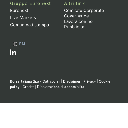
Formaz
Gruppo Euronext
Altri link
Specific
Euronext
Comitato Corporate
Governance
Statisti
Live Markets
Lavora con noi
Avvisi
Comunicati stampa
Pubblicità
Market
EN
KID
Borsa Italiana Spa - Dati sociali
|
Disclaimer
|
Privacy
|
Cookie
policy
|
Credits
|
Dichiarazione di accessibilità