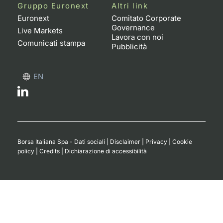
Formaz
Gruppo Euronext
Altri link
Specific
Euronext
Comitato Corporate
Governance
Statisti
Live Markets
Lavora con noi
Avvisi
Comunicati stampa
Pubblicità
Market
EN
KID
Borsa Italiana Spa - Dati sociali
|
Disclaimer
|
Privacy
|
Cookie
policy
|
Credits
|
Dichiarazione di accessibilità