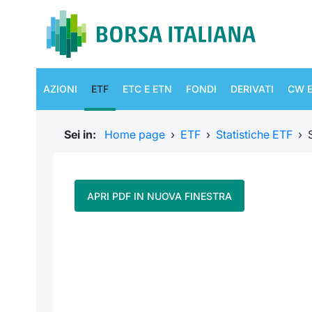
AZIONI
ETF
ETC E ETN
FONDI
DERIVATI
CW E
Sei in:
Home page
›
ETF
›
Statistiche ETF
›
APRI PDF IN NUOVA FINESTRA