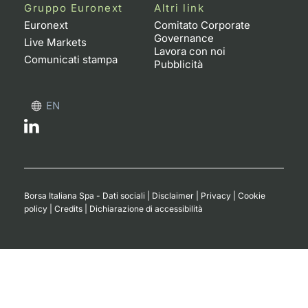
Formaz
Gruppo Euronext
Altri link
Specific
Euronext
Comitato Corporate
Governance
Statisti
Live Markets
Lavora con noi
Avvisi
Comunicati stampa
Pubblicità
Market
EN
KID
Borsa Italiana Spa - Dati sociali
|
Disclaimer
|
Privacy
|
Cookie
policy
|
Credits
|
Dichiarazione di accessibilità