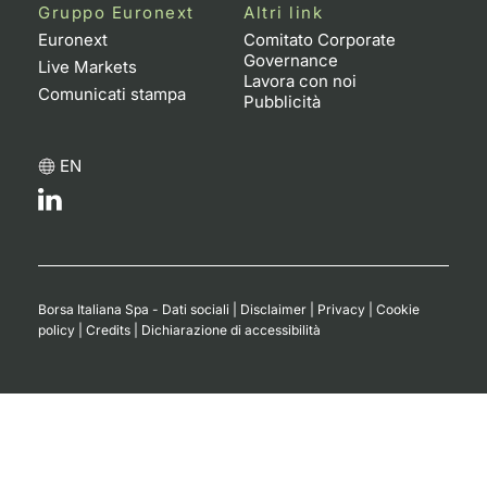
Formaz
Gruppo Euronext
Altri link
Specific
Euronext
Comitato Corporate
Governance
Statisti
Live Markets
Lavora con noi
Avvisi
Comunicati stampa
Pubblicità
Market
EN
KID
Borsa Italiana Spa - Dati sociali
|
Disclaimer
|
Privacy
|
Cookie
policy
|
Credits
|
Dichiarazione di accessibilità