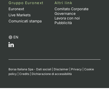
Formaz
Gruppo Euronext
Altri link
Specific
Euronext
Comitato Corporate
Governance
Statisti
Live Markets
Lavora con noi
Avvisi
Comunicati stampa
Pubblicità
Market
EN
KID
Borsa Italiana Spa - Dati sociali
|
Disclaimer
|
Privacy
|
Cookie
policy
|
Credits
|
Dichiarazione di accessibilità