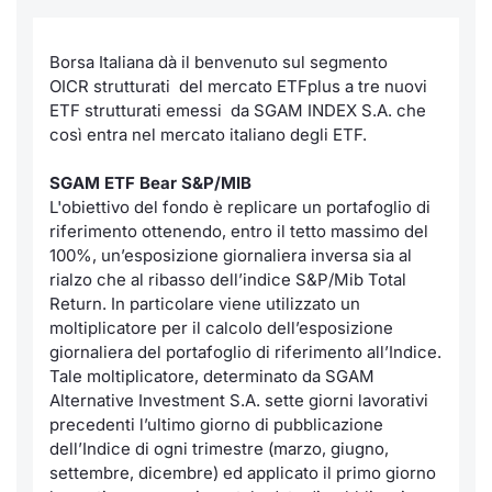
Per emittenti
Notizie e Formazione
Docume
Docume
Dividen
Emittent
KID/PRI
Notizie
Servizi 
Borsa Italiana dà il benvenuto sul segmento
OICR strutturati del mercato ETFplus a tre nuovi
Documenti
Chi siamo
Listed 
Formazi
BTP Min
Formaz
Listing
Statisti
Dati di
ETF strutturati emessi da SGAM INDEX S.A. che
Milan
così entra nel mercato italiano degli ETF.
Formazione ETF
Calenda
BONO Mi
Material
Analisi 
Segmen
SGAM ETF Bear S&P/MIB
IPO e M
OAT Min
Intermed
L'obiettivo del fondo è replicare un portafoglio di
Mercato
riferimento ottenendo, entro il tetto massimo del
Cambi
BUND Mi
Mifid 2
100%, un’esposizione giornaliera inversa sia al
BTP
rialzo che al ribasso dell’indice S&P/Mib Total
Return. In particolare viene utilizzato un
MiFID 2
BTP Min
Regolam
Market M
moltiplicatore per il calcolo dell’esposizione
Speciali
giornaliera del portafoglio di riferimento all’Indice.
Opzioni
Academ
Tale moltiplicatore, determinato da SGAM
RFQ
Alternative Investment S.A. sette giorni lavorativi
Opzioni 
precedenti l’ultimo giorno di pubblicazione
Spread 
dell’Indice di ogni trimestre (marzo, giugno,
settembre, dicembre) ed applicato il primo giorno
Indicato