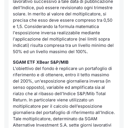
lavorativo successivo a tale data di pubblicazione
Formaz
dell’Indice, può essere revisionato ogni trimestre
Specific
solare. In merito al valore del moltiplicatore, si
Statisti
precisa che esso deve essere compreso tra 0,50
Avvisi
e 1,5. Considerando la formula matematica
l'esposizione inversa realizzabile mediante
Market
l'applicazione del moltiplicatore (nei limiti sopra
indicati) risulta compresa tra un livello minimo del
50% ed un livello massimo del 100%.
KID
SGAM ETF XBear S&P/MIB
L'obiettivo del fondo è replicare un portafoglio di
riferimento e di ottenere, entro il tetto massimo
del 200%, un'esposizione giornaliera inversa (in
senso opposto), variabile ed amplificata sia al
rialzo che al ribasso dell'Indice S&P/Mib Total
Return. In particolare viene utilizzato un
moltiplicatore per il calcolo dell’esposizione
giornaliera del portafoglio di riferimento all’Indice.
Tale moltiplicatore, determinato da SGAM
Alternative Investment S.A. sette giorni lavorativi