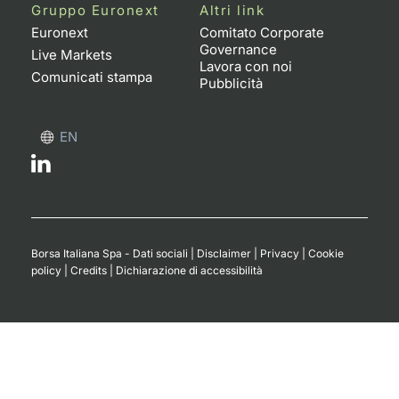
Formaz
Gruppo Euronext
Altri link
Specific
Euronext
Comitato Corporate
Governance
Statisti
Live Markets
Lavora con noi
Avvisi
Comunicati stampa
Pubblicità
Market
EN
KID
Borsa Italiana Spa - Dati sociali
|
Disclaimer
|
Privacy
|
Cookie
policy
|
Credits
|
Dichiarazione di accessibilità