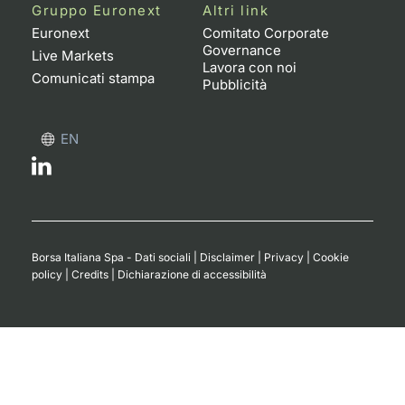
Formaz
Gruppo Euronext
Altri link
Specific
Euronext
Comitato Corporate
Governance
Statisti
Live Markets
Lavora con noi
Avvisi
Comunicati stampa
Pubblicità
Market
EN
KID
Borsa Italiana Spa - Dati sociali
|
Disclaimer
|
Privacy
|
Cookie
policy
|
Credits
|
Dichiarazione di accessibilità