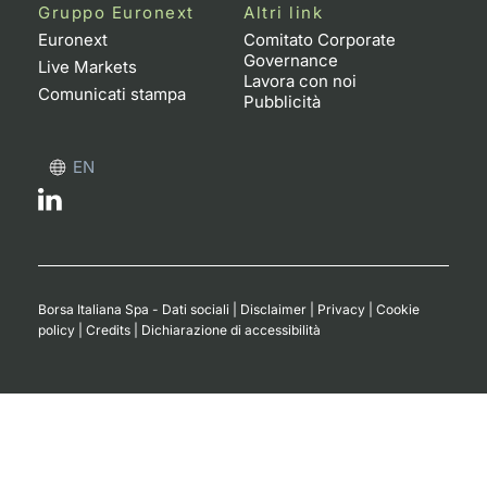
Formaz
Gruppo Euronext
Altri link
Specific
Euronext
Comitato Corporate
Governance
Statisti
Live Markets
Lavora con noi
Avvisi
Comunicati stampa
Pubblicità
Market
EN
KID
Borsa Italiana Spa - Dati sociali
|
Disclaimer
|
Privacy
|
Cookie
policy
|
Credits
|
Dichiarazione di accessibilità