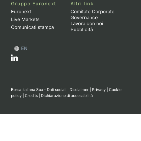
Formaz
Gruppo Euronext
Altri link
Specific
Euronext
Comitato Corporate
Governance
Statisti
Live Markets
Lavora con noi
Avvisi
Comunicati stampa
Pubblicità
Market
EN
KID
Borsa Italiana Spa - Dati sociali
|
Disclaimer
|
Privacy
|
Cookie
policy
|
Credits
|
Dichiarazione di accessibilità