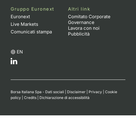
Formaz
Gruppo Euronext
Altri link
Specific
Euronext
Comitato Corporate
Statisti
Governance
Live Markets
Avvisi
Lavora con noi
Comunicati stampa
Pubblicità
Market
EN
KID
Borsa Italiana Spa - Dati sociali
|
Disclaimer
|
Privacy
|
Cookie
policy
|
Credits
|
Dichiarazione di accessibilità