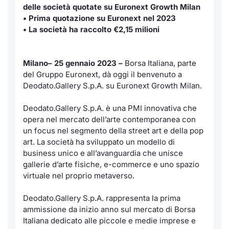
delle società quotate su Euronext Growth Milan
Notizie e Formazione
Servizi di trading
Docume
Per emit
Docume
Dividen
Emittent
KID/PRI
Notizie
• Prima quotazione su Euronext nel 2023
• La società ha raccolto €2,15 milioni
Chi siamo
Dati di Mercato
Listed 
Docume
Formazi
BTP Min
Formaz
Listing
Statisti
Milan
Milano– 25 gennaio 2023 –
Borsa Italiana, parte
Analisi e Statistiche
Calenda
Formazi
BONO Mi
Material
Segmen
del Gruppo Euronext, dà oggi il benvenuto a
Deodato.Gallery S.p.A. su Euronext Growth Milan.
Intermediari
IPO e M
OAT Min
Mercato
Deodato.Gallery S.p.A. è una PMI innovativa che
Mifid 2
Cambi
BUND Mi
opera nel mercato dell’arte contemporanea con
BTP
un focus nel segmento della street art e della pop
art. La società ha sviluppato un modello di
Regolamenti
MiFID 2
BTP Min
Market M
business unico e all’avanguardia che unisce
Speciali
gallerie d’arte fisiche, e-commerce e uno spazio
Academy
Opzioni
virtuale nel proprio metaverso.
RFQ
Opzioni 
Deodato.Gallery S.p.A. rappresenta la prima
Spread 
ammissione da inizio anno sul mercato di Borsa
Indicato
Italiana dedicato alle piccole e medie imprese e