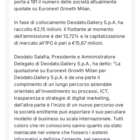
porta a 191 il numero delle società attualmente
Formaz
quotate su Euronext Growth Milan.
Specific
Statisti
In fase di collocamento Deodato.Gallery S.p.A. ha
Avvisi
raccolto €2,15 milioni. Il flottante al momento
dell’ammissione è del 13,72% e la capitalizzazione
Market
di mercato all’IPO è pari a €15,67 milioni.
Deodato Salafia, Presidente e Amministratore
KID
Delegato di Deodato.Gallery S.p.A., ha detto: “
La
quotazione su Euronext Growth Milan per
Deodato.Gallery S.p.A. è da una parte il
compimento di un lungo percorso aziendale
orientato all'investimento su processi, ICT,
trasparenza e strategie di digital marketing,
dall'altra parte è l'inizio di un nuovo percorso ove
la società emittente può esportare il suo peculiare
modello di business su scala internazionale. Tutti
coloro che mi conoscono sanno quanto sia stato
maniacale nel volere che fossero i sistemi
informativi a definire l'azienda, nel pensare