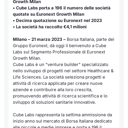
Growth Milan
• Cube Labs porta a 196 il numero delle società
Notizie e Formazione
Servizi di trading
Docume
Per emit
Docume
Dividen
Emittent
KID/PRI
Notizie
quotate su Euronext Growth Milan
• Decima quotazione su Euronext nel 2023
Chi siamo
Dati di Mercato
Listed 
Docume
Formazi
BTP Min
Formaz
Listing
Statisti
• La società ha raccolto €4,1 milioni
Milan
Analisi e Statistiche
Calenda
Formazi
BONO Mi
Material
Milano – 21 marzo 2023 –
Borsa Italiana, parte del
Segmen
Gruppo Euronext, dà oggi il benvenuto a Cube
Intermediari
IPO e M
OAT Min
Labs sul Segmento Professionale di Euronext
Mercato
Growth Milan.
Cube Labs è un “venture builder” specializzato
Mifid 2
Cambi
BUND Mi
BTP
nello sviluppo di progetti nel settore Healthcare &
Life Sciences. La società seleziona progetti e
Regolamenti
MiFID 2
BTP Min
attività di ricerca applicata per creare nuove
Market M
aziende e contribuire alla loro crescita,
Speciali
Academy
Opzioni
promuovendo attività di ricerca scientifica e lo
RFQ
sviluppo di soluzioni sanitarie innovative.
Opzioni 
Cube Labs rappresenta la settima ammissione da
Spread 
inizio anno sul mercato di Borsa Italiana dedicato
Indicato
alle piccole e medie imprese e porta a 196 il