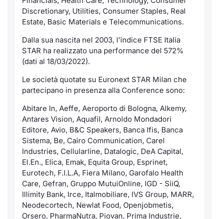
Financials, Health Care, Technology, Consumer
Discretionary, Utilities, Consumer Staples, Real
Estate, Basic Materials e Telecommunications.
Dalla sua nascita nel 2003, l’indice FTSE Italia
STAR ha realizzato una performance del 572%
(dati al 18/03/2022).
Le società quotate su Euronext STAR Milan che
partecipano in presenza alla Conference sono:
Abitare In, Aeffe, Aeroporto di Bologna, Alkemy,
Antares Vision, Aquafil, Arnoldo Mondadori
Editore, Avio, B&C Speakers, Banca Ifis, Banca
Sistema, Be, Cairo Communication, Carel
Industries, Cellularline, Datalogic, DeA Capital,
El.En., Elica, Emak, Equita Group, Esprinet,
Eurotech, F.I.L.A, Fiera Milano, Garofalo Health
Care, Gefran, Gruppo MutuiOnline, IGD - SiiQ,
Illimity Bank, Irce, Italmobiliare, IVS Group, MARR,
Neodecortech, Newlat Food, Openjobmetis,
Orsero, PharmaNutra, Piovan, Prima Industrie,