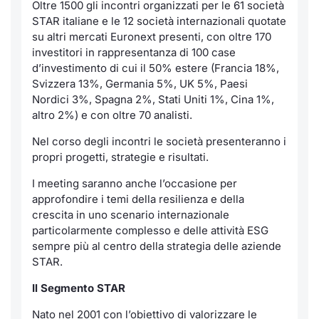
Formaz
Oltre 1500 gli incontri organizzati per le 61 società
STAR italiane e le 12 società internazionali quotate
Specific
su altri mercati Euronext presenti, con oltre 170
Statisti
investitori in rappresentanza di 100 case
Avvisi
d’investimento di cui il 50% estere (Francia 18%,
Svizzera 13%, Germania 5%, UK 5%, Paesi
Market
Nordici 3%, Spagna 2%, Stati Uniti 1%, Cina 1%,
altro 2%) e con oltre 70 analisti.
KID
Nel corso degli incontri le società presenteranno i
propri progetti, strategie e risultati.
I meeting saranno anche l’occasione per
approfondire i temi della resilienza e della
crescita in uno scenario internazionale
particolarmente complesso e delle attività ESG
sempre più al centro della strategia delle aziende
STAR.
Il Segmento STAR
Nato nel 2001 con l’obiettivo di valorizzare le