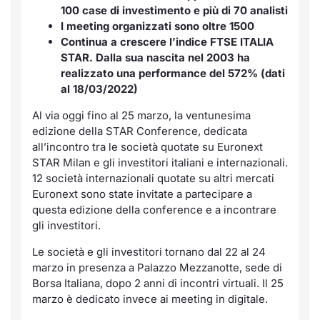
100 case di investimento e più di 70 analisti
Notizie e Formazione
Servizi di trading
Docume
Per emit
Docume
Dividen
Emittent
KID/PRI
Notizie
I meeting organizzati sono oltre 1500
Continua a crescere l’indice FTSE ITALIA
Chi siamo
Dati di Mercato
STAR. Dalla sua nascita nel 2003 ha
Listed 
Docume
Formazi
BTP Min
Formaz
Listing
Statisti
realizzato una performance del 572% (dati
Milan
al 18/03/2022)
Analisi e Statistiche
Calenda
Formazi
BONO Mi
Material
Segmen
Al via oggi fino al 25 marzo, la ventunesima
Intermediari
IPO e M
OAT Min
edizione della STAR Conference, dedicata
Mercato
all’incontro tra le società quotate su Euronext
STAR Milan e gli investitori italiani e internazionali.
Mifid 2
Cambi
BUND Mi
BTP
12 società internazionali quotate su altri mercati
Euronext sono state invitate a partecipare a
Regolamenti
MiFID 2
BTP Min
Market M
questa edizione della conference e a incontrare
gli investitori.
Speciali
Academy
Opzioni
Le società e gli investitori tornano dal 22 al 24
RFQ
marzo in presenza a Palazzo Mezzanotte, sede di
Opzioni 
Borsa Italiana, dopo 2 anni di incontri virtuali. Il 25
Spread 
marzo è dedicato invece ai meeting in digitale.
Indicato