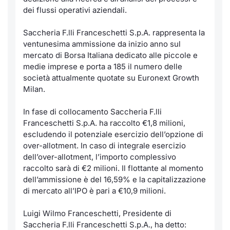
Formaz
dei flussi operativi aziendali.
Specific
Statisti
Saccheria F.lli Franceschetti S.p.A. rappresenta la
Avvisi
ventunesima ammissione da inizio anno sul
mercato di Borsa Italiana dedicato alle piccole e
medie imprese e porta a 185 il numero delle
Market
società attualmente quotate su Euronext Growth
Milan.
KID
In fase di collocamento Saccheria F.lli
Franceschetti S.p.A. ha raccolto €1,8 milioni,
escludendo il potenziale esercizio dell’opzione di
over-allotment. In caso di integrale esercizio
dell’over-allotment, l’importo complessivo
raccolto sarà di €2 milioni. Il flottante al momento
dell’ammissione è del 16,59% e la capitalizzazione
di mercato all’IPO è pari a €10,9 milioni.
Luigi Wilmo Franceschetti, Presidente di
Saccheria F.lli Franceschetti S.p.A., ha detto: