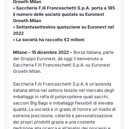
Growth Milan
• Saccheria F.lli Franceschetti S.p.A. porta a 185
Notizie e Formazione
Servizi di trading
Docume
Per emit
Docume
Dividen
Emittent
KID/PRI
Notizie
il numero delle società quotate su Euronext
Growth Milan
Chi siamo
Dati di Mercato
Listed 
Docume
Formazi
BTP Min
Formaz
Listing
Statisti
• Settantasettesima quotazione su Euronext nel
Milan
2022
Analisi e Statistiche
Calenda
Formazi
BONO Mi
Material
• La società ha raccolto €2 milioni
Segmen
Intermediari
IPO e M
OAT Min
Milano – 15 dicembre 2022 –
Borsa Italiana, parte
Mercato
del Gruppo Euronext, dà oggi il benvenuto a
Saccheria F.lli Franceschetti S.p.A. su Euronext
Mifid 2
Cambi
BUND Mi
BTP
Growth Milan.
Regolamenti
MiFID 2
BTP Min
Saccheria F.lli Franceschetti S.p.A. è un’azienda
Market M
italiana attiva nel settore tessile nel mercato degli
Speciali
Academy
Opzioni
imballaggi in rafia di polipropilene quali sacchi,
RFQ
sacconi Big Bags e imballaggi flessibili di elevata
qualità. La società è in grado di fornire un livello di
Opzioni 
estrema precisione, celerità e personalizzazione
Spread 
dei propri prodotti grazie a una costante
Indicato
dedizione alla ricerca e all’analisi dei processi e