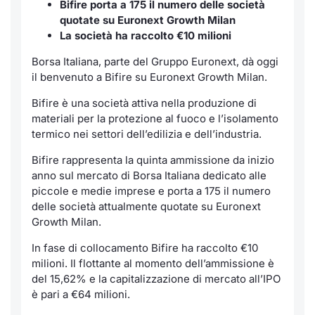
Bifire porta a 175 il numero delle società
quotate su Euronext Growth Milan
Notizie e Formazione
Servizi di trading
Docume
Per emit
Docume
Dividen
Emittent
KID/PRI
Notizie
La società ha raccolto €10 milioni
Chi siamo
Dati di Mercato
Listed 
Docume
Formazi
BTP Min
Formaz
Listing
Statisti
Borsa Italiana, parte del Gruppo Euronext, dà oggi
Milan
il benvenuto a Bifire su Euronext Growth Milan.
Analisi e Statistiche
Calenda
Formazi
BONO Mi
Material
Segmen
Bifire è una società attiva nella produzione di
materiali per la protezione al fuoco e l’isolamento
Intermediari
IPO e M
OAT Min
termico nei settori dell’edilizia e dell’industria.
Mercato
Bifire rappresenta la quinta ammissione da inizio
Mifid 2
Cambi
BUND Mi
BTP
anno sul mercato di Borsa Italiana dedicato alle
piccole e medie imprese e porta a 175 il numero
Regolamenti
MiFID 2
BTP Min
Market M
delle società attualmente quotate su Euronext
Growth Milan.
Speciali
Academy
Opzioni
In fase di collocamento Bifire ha raccolto €10
RFQ
milioni. Il flottante al momento dell’ammissione è
Opzioni 
del 15,62% e la capitalizzazione di mercato all’IPO
Spread 
è pari a €64 milioni.
Indicato