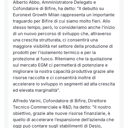
Formaz
Alberto Abbo, Amministratore Delegato e
Cofondatore di Bifire, ha detto:
"Il debutto su
Specific
Euronext Growth Milan rappresenta un importante
Statisti
traguardo per Bifire di cui siamo molto fieri. Allo
Avvisi
stesso tempo, però, lo consideriamo anche l’inizio
di un nuovo percorso di sviluppo che, attraverso
Market
una crescita strutturata, ci consentirà una
maggiore visibilità nel settore della produzione di
KID
prodotti per l’isolamento termico e per la
protezione al fuoco. Riteniamo che la quotazione
sul mercato EGM ci permetterà di potenziare e
migliorare la nostra capacità produttiva grazie alle
risorse raccolte e ci consentirà inoltre di
accelerare lo sviluppo in segmenti ad alta crescita
ed elevata marginalità".
Alfredo Varini, Cofondatore di Bifire, Direttore
Tecnico Commerciale e R&D, ha detto: "
Il nostro
obiettivo, grazie alle nuove risorse finanziarie, è
quello di accelerare l’espansione dell’azienda che
oggi può contare sugli stabilimenti di Desio,