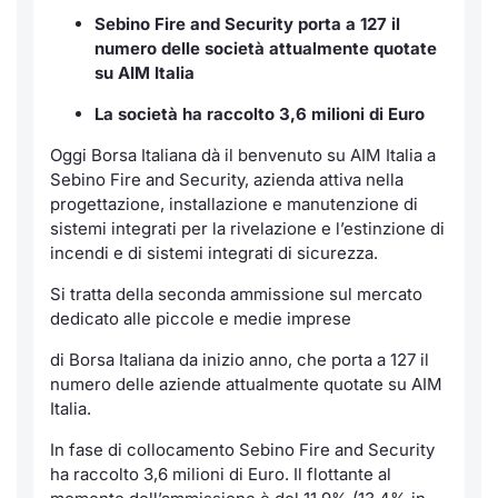
Sebino Fire and Security porta a 127 il
Notizie e Formazione
Servizi di trading
Docume
Per emit
Docume
Dividen
Emittent
KID/PRI
Notizie
numero delle società attualmente quotate
su AIM Italia
Chi siamo
Dati di Mercato
Listed 
Docume
Formazi
BTP Min
Formaz
Listing
Statisti
La società ha raccolto 3,6 milioni di Euro
Milan
Analisi e Statistiche
Calenda
Formazi
BONO Mi
Material
Oggi Borsa Italiana dà il benvenuto su AIM Italia a
Segmen
Sebino Fire and Security, azienda attiva nella
Intermediari
IPO e M
OAT Min
progettazione, installazione e manutenzione di
Mercato
sistemi integrati per la rivelazione e l’estinzione di
incendi e di sistemi integrati di sicurezza.
Mifid 2
Cambi
BUND Mi
BTP
Si tratta della seconda ammissione sul mercato
Regolamenti
MiFID 2
BTP Min
dedicato alle piccole e medie imprese
Market M
Speciali
di Borsa Italiana da inizio anno, che porta a 127 il
Academy
Opzioni
numero delle aziende attualmente quotate su AIM
RFQ
Italia.
Opzioni 
In fase di collocamento Sebino Fire and Security
Spread 
ha raccolto 3,6 milioni di Euro. Il flottante al
Indicato