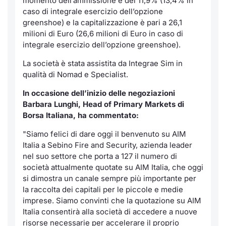
momento dell’ammissione è del 11,9% (13,4% in
Formaz
caso di integrale esercizio dell’opzione
Specific
greenshoe) e la capitalizzazione è pari a 26,1
Statisti
milioni di Euro (26,6 milioni di Euro in caso di
Avvisi
integrale esercizio dell’opzione greenshoe).
La società è stata assistita da Integrae Sim in
Market
qualità di Nomad e Specialist.
KID
In occasione dell’inizio delle negoziazioni
Barbara Lunghi, Head of Primary Markets di
Borsa Italiana, ha commentato:
"Siamo felici di dare oggi il benvenuto su AIM
Italia a Sebino Fire and Security, azienda leader
nel suo settore che porta a 127 il numero di
società attualmente quotate su AIM Italia, che oggi
si dimostra un canale sempre più importante per
la raccolta dei capitali per le piccole e medie
imprese. Siamo convinti che la quotazione su AIM
Italia consentirà alla società di accedere a nuove
risorse necessarie per accelerare il proprio