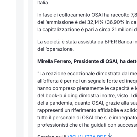
Italia.
In fase di collocamento OSAI ha raccolto 7,8 
dell’ammissione è del 32,14% (36,90% in cas
la capitalizzazione è pari a circa 21 milioni d
La società è stata assistita da BPER Banca i
dell’operazione.
Mirella Ferrero, Presidente di OSAI, ha dett
"La reazione eccezionale dimostrata dal m
all’offerta è per noi un segnale forte ed ineq
hanno compreso pienamente le capacità e le po
del book-building dimostra inoltre, visto il 
della pandemia, quanto OSAI, grazie alla sua
rappresenti un riferimento affidabile e solid
tutto il personale di OSAI che si è impegnat
professionisti che ci ha guidati con successo
Scarica qui il
VISUALIZZA PDF