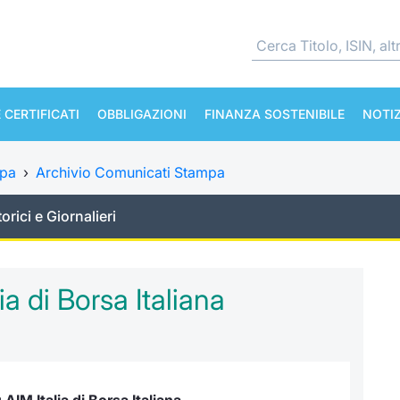
 CERTIFICATI
OBBLIGAZIONI
FINANZA SOSTENIBILE
NOTIZ
mpa
›
Archivio Comunicati Stampa
torici e Giornalieri
a di Borsa Italiana
IM Italia di Borsa Italiana