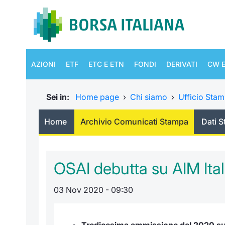
AZIONI
ETF
ETC E ETN
FONDI
DERIVATI
CW E
Sei in:
Home page
›
Chi siamo
›
Ufficio Sta
Home
Archivio Comunicati Stampa
Dati S
OSAI debutta su AIM Itali
03 Nov 2020 - 09:30
Tredicesima ammissione del 2020 su A