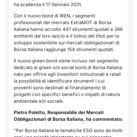
Formaz
ha scadenza il 17 Gennaio 2031.
Specific
Con il nuovo bond di IREN, i segmenti
Statisti
professionali del mercato ExtraMOT di Borsa
Avvisi
Italiana hanno accolto 447 strumenti quotati e 266
emittenti dal loro lancio e il listino dei titoli per lo
Market
sviluppo sostenibile sui mercati obbligazionari di
Borsa Italiana raggiunge 154 strumenti quotati.
KID
Il nuovo green bond viene incluso nel segmento
dedicato ai green e/o social bond di Borsa Italiana,
nato per offrire agli investitori istituzionali e retail
la possibilità di identificare strumenti i cui
proventi sono destinati al finanziamento di
progetti con specifici benefici o impatti di natura
ambientale e/o sociale.
Pietro Poletto, Responsabile dei Mercati
Obbligazionari di Borsa Italiana, ha commentato:
“Per Borsa Italiana le tematiche ESG sono da molti