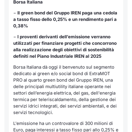
Borsa Italiana
Notizie e Formazione
Servizi di trading
Docume
Per emit
Docume
Dividen
Emittent
KID/PRI
Notizie
−
Il green bond del Gruppo IREN paga una cedola
a tasso fisso dello 0,25% e un rendimento pari a
Chi siamo
Dati di Mercato
Listed 
Docume
Formazi
BTP Min
Formaz
Listing
Statisti
0,38%
Milan
−
I proventi derivanti dell’emissione verranno
Analisi e Statistiche
Calenda
Formazi
BONO Mi
Material
Segmen
utilizzati per finanziare progetti che concorrono
alla realizzazione degli obiettivi di sostenibilità
Intermediari
IPO e M
OAT Min
definiti nel Piano Industriale IREN al 2025
Mercato
Borsa Italiana dà oggi il benvenuto sul segmento
Mifid 2
Cambi
BUND Mi
BTP
dedicato ai green e/o social bond di ExtraMOT
PRO al quarto green bond del Gruppo IREN, una
Regolamenti
MiFID 2
BTP Min
Market M
delle principali multiutility italiane operante nei
settori dell’energia elettrica, del gas, dell'energia
Speciali
Academy
Opzioni
termica per teleriscaldamento, della gestione dei
RFQ
servizi idrici integrati, dei servizi ambientali, e dei
Opzioni 
servizi tecnologici.
Spread 
L'emissione ha un controvalore di 300 milioni di
Indicato
Euro, paga interessi a tasso fisso pari allo 0,25% e