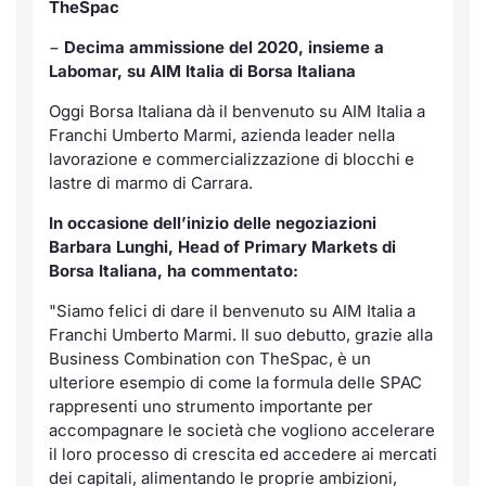
TheSpac
Notizie e Formazione
Servizi di trading
Docume
Per emit
Docume
Dividen
Emittent
KID/PRI
Notizie
−
Decima ammissione del 2020, insieme a
Labomar, su AIM Italia di Borsa Italiana
Chi siamo
Dati di Mercato
Listed 
Docume
Formazi
BTP Min
Formaz
Listing
Statisti
Oggi Borsa Italiana dà il benvenuto su AIM Italia a
Milan
Franchi Umberto Marmi, azienda leader nella
Analisi e Statistiche
Calenda
Formazi
BONO Mi
Material
Segmen
lavorazione e commercializzazione di blocchi e
lastre di marmo di Carrara.
Intermediari
IPO e M
OAT Min
Mercato
In occasione dell’inizio delle negoziazioni
Barbara Lunghi, Head of Primary Markets di
Mifid 2
Cambi
BUND Mi
BTP
Borsa Italiana, ha commentato:
Regolamenti
MiFID 2
BTP Min
"Siamo felici di dare il benvenuto su AIM Italia a
Market M
Franchi Umberto Marmi. Il suo debutto, grazie alla
Speciali
Academy
Business Combination con TheSpac, è un
Opzioni
ulteriore esempio di come la formula delle SPAC
RFQ
rappresenti uno strumento importante per
Opzioni 
accompagnare le società che vogliono accelerare
Spread 
il loro processo di crescita ed accedere ai mercati
Indicato
dei capitali, alimentando le proprie ambizioni,