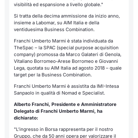
Formaz
visibilità ed espansione a livello globale."
Specific
Si tratta della decima ammissione da inizio anno,
Statisti
insieme a Labomar, su AIM Italia e della
Avvisi
ventiduesima Business Combination.
Franchi Umberto Marmi è stata individuata da
Market
TheSpac – la SPAC (special purpose acquisition
company) promossa da Marco Galateri di Genola,
KID
Vitaliano Borromeo-Arese Borromeo e Giovanni
Lega, quotata su AIM Italia ad agosto 2018 – quale
target per la Business Combination.
Franchi Umberto Marmi è assistita da IMI-Intesa
Sanpaolo in qualità di Nomad e Specialist.
Alberto Franchi, Presidente e Amministratore
Delegato di Franchi Umberto Marmi, ha
dichiarato:
"L’ingresso in Borsa rappresenta per il nostro
Gruppo, che da 50 anni opera per valorizzare il