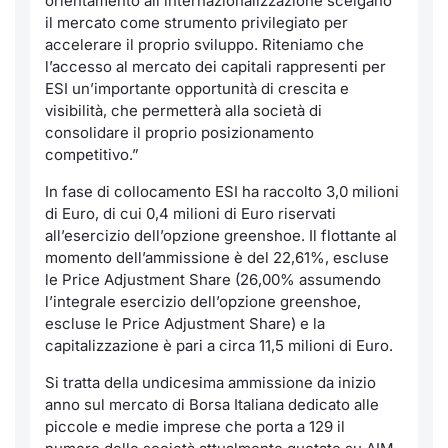
orientamento all’internazionalizzazione scelgano
Formaz
il mercato come strumento privilegiato per
Specific
accelerare il proprio sviluppo. Riteniamo che
Statisti
l’accesso al mercato dei capitali rappresenti per
Avvisi
ESI un’importante opportunità di crescita e
visibilità, che permetterà alla società di
consolidare il proprio posizionamento
Market
competitivo.”
KID
In fase di collocamento ESI ha raccolto 3,0 milioni
di Euro, di cui 0,4 milioni di Euro riservati
all’esercizio dell’opzione greenshoe. Il flottante al
momento dell’ammissione è del 22,61%, escluse
le Price Adjustment Share (26,00% assumendo
l’integrale esercizio dell’opzione greenshoe,
escluse le Price Adjustment Share) e la
capitalizzazione è pari a circa 11,5 milioni di Euro.
Si tratta della undicesima ammissione da inizio
anno sul mercato di Borsa Italiana dedicato alle
piccole e medie imprese che porta a 129 il