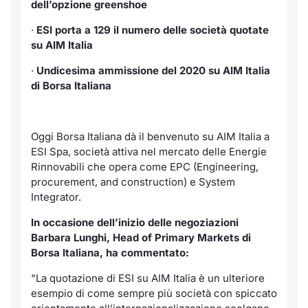
dell’opzione greenshoe
Notizie e Formazione
Servizi di trading
Docume
Per emit
Docume
Dividen
Emittent
KID/PRI
Notizie
·
ESI porta a 129 il numero delle società quotate
su AIM Italia
Chi siamo
Dati di Mercato
Listed 
Docume
Formazi
BTP Min
Formaz
Listing
Statisti
·
Undicesima ammissione del 2020 su AIM Italia
Milan
di Borsa Italiana
Analisi e Statistiche
Calenda
Formazi
BONO Mi
Material
Segmen
Intermediari
IPO e M
OAT Min
Mercato
Oggi Borsa Italiana dà il benvenuto su AIM Italia a
ESI Spa, società attiva nel mercato delle Energie
Mifid 2
Cambi
BUND Mi
Rinnovabili che opera come EPC (Engineering,
BTP
procurement, and construction) e System
Regolamenti
MiFID 2
BTP Min
Integrator.
Market M
Speciali
In occasione dell’inizio delle negoziazioni
Academy
Opzioni
Barbara Lunghi, Head of Primary Markets di
RFQ
Borsa Italiana, ha commentato:
Opzioni 
“La quotazione di ESI su AIM Italia è un ulteriore
Spread 
esempio di come sempre più società con spiccato
Indicato