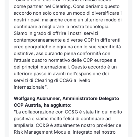
Formaz
come partner nel Clearing. Consideriamo questo
Specific
accordo non solo come un modo di diversificare i
Statisti
nostri ricavi, ma anche come un ulteriore modo di
Avvisi
continuare a migliorare la nostra tecnologia.
Siamo in grado di offrire i nostri servizi
contemporaneamente a diverse CCP in differenti
Market
aree geografiche e ognuna con le sue specificità
distintive, assicurando piena conformità con
KID
l’attuale quadro normativo delle CCP europee e
dei principi internazionali. Questo accordo è un
ulteriore passo in avanti nell’espansione dei
servizi di Clearing di CC&G a livello
internazionale”.
Wolfgang Aubrunner, Amministratore Delegato
CCP Austria, ha aggiunto
:
“La collaborazione con CC&G è stata fin qui molto
positiva e siamo molto felici di continuare ad
ampliarla. CC&G è attualmente nostro provider del
Risk Management Module
, integrato nel nostro