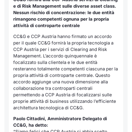
e di Risk Management sulle diverse asset class.
Notizie e Formazione
Servizi di trading
Docume
Per emit
Docume
Dividen
Emittent
KID/PRI
Notizie
N
essun rischio di concentrazione: le due entità
rimangono competenti ognuna per la propria
Chi siamo
Dati di Mercato
Listed 
Docume
Formazi
BTP Min
Formaz
Listing
Statisti
attività di controparte centrale
Milan
CC&G e CCP Austria hanno firmato un accordo
Analisi e Statistiche
Calenda
Formazi
BONO Mi
Material
Segmen
per il quale CC&G fornirà la propria tecnologia a
CCP Austria per i servizi di Clearing and Risk
Intermediari
IPO e M
OAT Min
Management. L’accordo quinquennale è
Mercato
focalizzato sulla clientela e le due entità
Mifid 2
Cambi
BUND Mi
resteranno totalmente competenti ciascuna per la
BTP
propria attività di controparte centrale. Questo
accordo aggiunge una nuova dimensione alla
Regolamenti
MiFID 2
BTP Min
Market M
collaborazione tra controparti centrali
Speciali
permettendo a CCP Austria di focalizzarsi sulle
Academy
Opzioni
proprie attività di business utilizzando l’efficiente
RFQ
architettura tecnologica di CC&G.
Opzioni 
Paolo Cittadini, Amministratore Delegato di
Spread 
CC&G, ha detto:
Indicato
“Siamo felici che CCP Austria ci abbia scelto