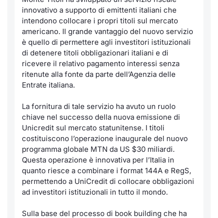
innovativo a supporto di emittenti italiani che
Notizie e Formazione
Servizi di trading
Docume
Per emit
Docume
Dividen
Emittent
KID/PRI
Notizie
intendono collocare i propri titoli sul mercato
americano. Il grande vantaggio del nuovo servizio
Chi siamo
Dati di Mercato
Listed 
Docume
Formazi
BTP Min
Formaz
Listing
Statisti
è quello di permettere agli investitori istituzionali
Milan
di detenere titoli obbligazionari italiani e di
Analisi e Statistiche
ricevere il relativo pagamento interessi senza
Calenda
Formazi
BONO Mi
Material
Segmen
ritenute alla fonte da parte dell’Agenzia delle
Entrate italiana.
Intermediari
IPO e M
OAT Min
Mercato
La fornitura di tale servizio ha avuto un ruolo
Mifid 2
Cambi
BUND Mi
chiave nel successo della nuova emissione di
BTP
Unicredit sul mercato statunitense. I titoli
Regolamenti
MiFID 2
BTP Min
costituiscono l’operazione inaugurale del nuovo
Market M
programma globale MTN da US $30 miliardi.
Speciali
Questa operazione è innovativa per l’Italia in
Academy
Opzioni
quanto riesce a combinare i format 144A e RegS,
RFQ
permettendo a UniCredit di collocare obbligazioni
Opzioni 
ad investitori istituzionali in tutto il mondo.
Spread 
Indicato
Sulla base del processo di book building che ha