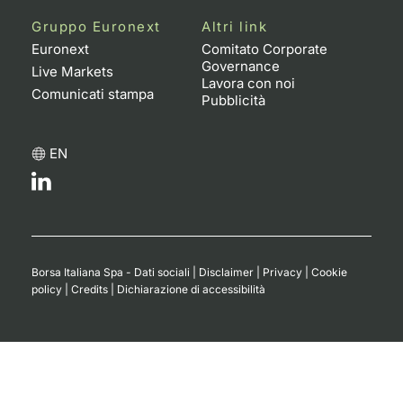
Formaz
Gruppo Euronext
Altri link
Specific
Euronext
Comitato Corporate
Statisti
Governance
Live Markets
Avvisi
Lavora con noi
Comunicati stampa
Pubblicità
Market
EN
KID
Borsa Italiana Spa - Dati sociali
|
Disclaimer
|
Privacy
|
Cookie
policy
|
Credits
|
Dichiarazione di accessibilità