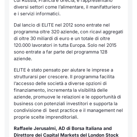
cui Russia, Francia e Grecia, e rappresentano
Formaz
diversi settori come l’alimentare, il manifatturiero
Specific
e i servizi informatici.
Statisti
Dal lancio di ELITE nel 2012 sono entrate nel
Avvisi
programma oltre 320 aziende, con ricavi aggregati
di oltre 30 miliardi di euro e un totale di oltre
Market
120.000 lavoratori in tutta Europa. Solo nel 2015
sono entrate a far parte del programma 128
KID
aziende.
ELITE è stato pensato per aiutare le imprese a
strutturarsi per crescere. Il programma facilita
l’accesso delle società a diverse opzioni di
finanziamento, incrementa la visibilità delle
aziende, promuove le relazioni e le opportunità di
business con potenziali investitori e supporta la
condivisione di best practice e il management nel
proprie scelte imprenditoriali.
Raffaele Jerusalmi, AD di Borsa Italiana and
Direttore dei Capital Markets del London Stock