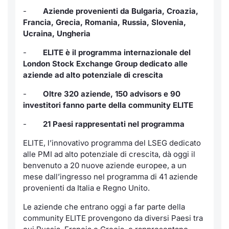
-
Aziende provenienti da Bulgaria, Croazia,
Notizie e Formazione
Servizi di trading
Docume
Per emit
Docume
Dividen
Emittent
KID/PRI
Notizie
Francia, Grecia, Romania, Russia, Slovenia,
Ucraina, Ungheria
Chi siamo
Dati di Mercato
Listed 
Docume
Formazi
BTP Min
Formaz
Listing
Statisti
-
ELITE è il programma internazionale del
Milan
London Stock Exchange Group dedicato alle
Analisi e Statistiche
Calenda
Formazi
BONO Mi
Material
Segmen
aziende ad alto potenziale di crescita
Intermediari
IPO e M
OAT Min
-
Oltre 320 aziende, 150 advisors e 90
Mercato
investitori fanno parte della community ELITE
Mifid 2
Cambi
BUND Mi
-
21 Paesi rappresentati nel programma
BTP
ELITE, l’innovativo programma del LSEG dedicato
Regolamenti
MiFID 2
BTP Min
Market M
alle PMI ad alto potenziale di crescita, dà oggi il
Speciali
benvenuto a 20 nuove aziende europee, a un
Academy
Opzioni
mese dall’ingresso nel programma di 41 aziende
RFQ
provenienti da Italia e Regno Unito.
Opzioni 
Le aziende che entrano oggi a far parte della
Spread 
community ELITE provengono da diversi Paesi tra
Indicato