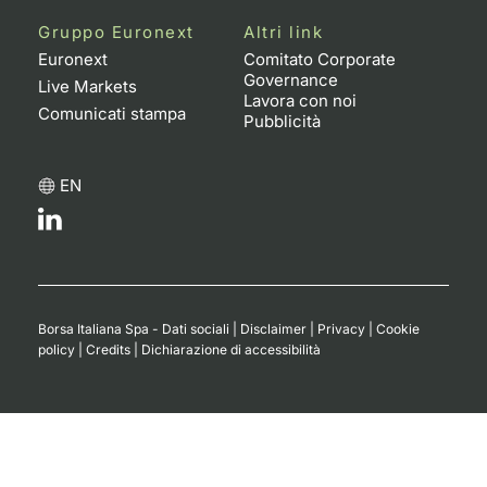
Formaz
Gruppo Euronext
Altri link
Specific
Euronext
Comitato Corporate
Statisti
Governance
Live Markets
Avvisi
Lavora con noi
Comunicati stampa
Pubblicità
Market
EN
KID
Borsa Italiana Spa - Dati sociali
|
Disclaimer
|
Privacy
|
Cookie
policy
|
Credits
|
Dichiarazione di accessibilità