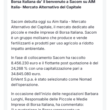
Borsa Italiana da’ il benvenuto a Sacom su AIM
Italia- Mercato Alternativo del Capitale
Notizie e Formazione
Servizi di trading
Docume
Per emit
Docume
Dividen
Emittent
KID/PRI
Notizie
Chi siamo
Dati di Mercato
Listed 
Docume
Formazi
BTP Min
Formaz
Listing
Statisti
Sacom debutta oggi su Aim Italia - Mercato
Milan
Alternativo del Capitale, il mercato dedicato alle
Analisi e Statistiche
Calenda
Formazi
BONO Mi
Material
piccole e medie imprese di Borsa Italiana. Sacom
Segmen
è un gruppo molisano che produce e vende
fertilizzanti e prodotti per uso agricolo a ridotto
Intermediari
IPO e M
OAT Min
Mercato
impatto ambientale.
Mifid 2
Cambi
BUND Mi
In fase di collocamento Sacom ha raccolto
BTP
8.456.230 euro e il flottante post quotazione è del
24,268 % con una capitalizzazione pari a
Regolamenti
MiFID 2
BTP Min
Market M
34.845.080 euro.
Speciali
EnVent S.p.a. è stato selezionato come Nomad
Academy
Opzioni
dell’operazione.
RFQ
Opzioni 
In occasione dell’inizio delle negoziazioni Barbara
Lunghi, Responsabile delle Piccole e Medie
Spread 
Imprese di Borsa Italiana, ha commentato:
Indicato
“La quotazione in Borsa rappresenta un