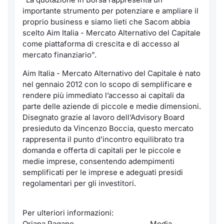
Formaz
importante strumento per potenziare e ampliare il
Specific
proprio business e siamo lieti che Sacom abbia
Statisti
scelto Aim Italia - Mercato Alternativo del Capitale
Avvisi
come piattaforma di crescita e di accesso al
mercato finanziario”.
Market
Aim Italia - Mercato Alternativo del Capitale è nato
nel gennaio 2012 con lo scopo di semplificare e
KID
rendere più immediato l’accesso ai capitali da
parte delle aziende di piccole e medie dimensioni.
Disegnato grazie al lavoro dell’Advisory Board
presieduto da Vincenzo Boccia, questo mercato
rappresenta il punto d’incontro equilibrato tra
domanda e offerta di capitali per le piccole e
medie imprese, consentendo adempimenti
semplificati per le imprese e adeguati presidi
regolamentari per gli investitori.
Per ulteriori informazioni:
Oriana Pagano Media