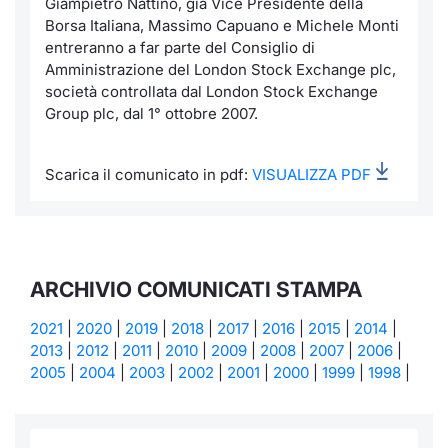
Giampietro Nattino, già Vice Presidente della
Borsa Italiana, Massimo Capuano e Michele Monti
Notizie e Formazione
Servizi di trading
Docume
Per emit
Docume
Dividen
Emittent
KID/PRI
Notizie
entreranno a far parte del Consiglio di
Amministrazione del London Stock Exchange plc,
Chi siamo
Dati di Mercato
Listed 
Docume
Formazi
BTP Min
Formaz
Listing
Statisti
società controllata dal London Stock Exchange
Milan
Group plc, dal 1° ottobre 2007.
Analisi e Statistiche
Calenda
Formazi
BONO Mi
Material
Segmen
Scarica il comunicato in pdf:
VISUALIZZA PDF
Intermediari
IPO e M
OAT Min
Mercato
Mifid 2
Cambi
BUND Mi
BTP
Regolamenti
MiFID 2
BTP Min
ARCHIVIO COMUNICATI STAMPA
Market M
Speciali
2021
|
2020
|
2019
|
2018
|
2017
|
2016
|
2015
|
2014
|
Academy
Opzioni
2013
|
2012
|
2011
|
2010
|
2009
|
2008
|
2007
|
2006
|
RFQ
2005
|
2004
|
2003
|
2002
|
2001
|
2000
|
1999
|
1998
|
Opzioni 
Spread 
Indicato