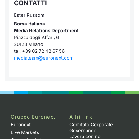
CONTATTI
Formaz
Specific
Ester Russom
Statisti
Borsa Italiana
Avvisi
Media Relations Department
Piazza degli Affari, 6
Market
20123 Milano
tel. +39 02 72 42 67 56
KID
mediateam@euronext.com
Gruppo Euronext
Altri link
Euronext
Comitato Corporate
Governance
Live Markets
Lavora con noi