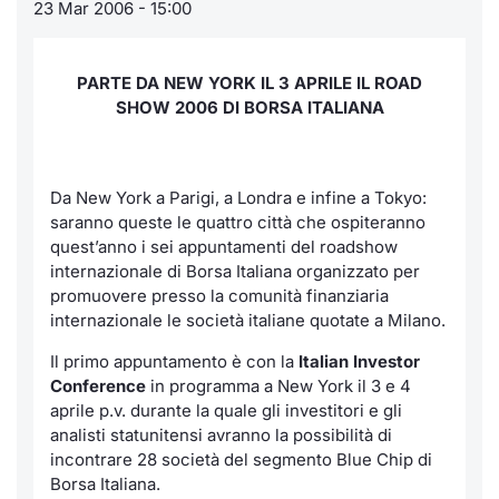
23 Mar 2006 - 15:00
Notizie e Formazione
Servizi di trading
Docume
Per emit
Docume
Dividen
Emittent
KID/PRI
Notizie
PARTE DA NEW YORK IL 3 APRILE IL ROAD
Chi siamo
Dati di Mercato
Listed 
Docume
Formazi
BTP Min
Formaz
Listing
Statisti
SHOW 2006 DI BORSA ITALIANA
Milan
Analisi e Statistiche
Calenda
Formazi
BONO Mi
Material
Segmen
Da New York a Parigi, a Londra e infine a Tokyo:
Intermediari
IPO e M
OAT Min
Mercato
saranno queste le quattro città che ospiteranno
quest’anno i sei appuntamenti del roadshow
Mifid 2
Cambi
BUND Mi
BTP
internazionale di Borsa Italiana organizzato per
promuovere presso la comunità finanziaria
Regolamenti
MiFID 2
BTP Min
internazionale le società italiane quotate a Milano.
Market M
Speciali
Il primo appuntamento è con la
Italian Investor
Academy
Opzioni
Conference
in programma a New York il 3 e 4
RFQ
aprile p.v. durante la quale gli investitori e gli
Opzioni 
analisti statunitensi avranno la possibilità di
Spread 
incontrare 28 società del segmento Blue Chip di
Indicato
Borsa Italiana.