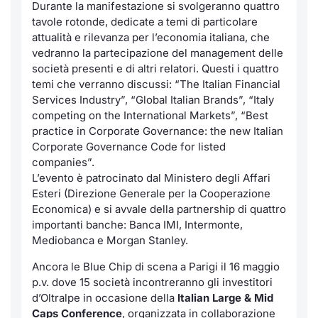
Formaz
Durante la manifestazione si svolgeranno quattro
tavole rotonde, dedicate a temi di particolare
Specific
attualità e rilevanza per l’economia italiana, che
Statisti
vedranno la partecipazione del management delle
Avvisi
società presenti e di altri relatori. Questi i quattro
temi che verranno discussi: “The Italian Financial
Market
Services Industry”, “Global Italian Brands”, “Italy
competing on the International Markets”, “Best
KID
practice in Corporate Governance: the new Italian
Corporate Governance Code for listed
companies”.
L’evento è patrocinato dal Ministero degli Affari
Esteri (Direzione Generale per la Cooperazione
Economica) e si avvale della partnership di quattro
importanti banche: Banca IMI, Intermonte,
Mediobanca e Morgan Stanley.
Ancora le Blue Chip di scena a Parigi il 16 maggio
p.v. dove 15 società incontreranno gli investitori
d’Oltralpe in occasione della
Italian Large & Mid
Caps Conference
,
organizzata in collaborazione