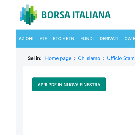
AZIONI
ETF
ETC E ETN
FONDI
DERIVATI
CW E
Sei in:
Home page
›
Chi siamo
›
Ufficio Sta
APRI PDF IN NUOVA FINESTRA