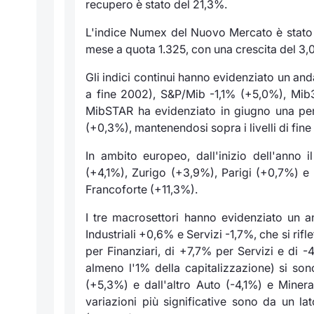
recupero è stato del 21,3%.
L'indice Numex del Nuovo Mercato è stato 
mese a quota 1.325, con una crescita del 3,
Gli indici continui hanno evidenziato un an
a fine 2002), S&P/Mib -1,1% (+5,0%), Mib
MibSTAR ha evidenziato in giugno una perf
(+0,3%), mantenendosi sopra i livelli di fin
In ambito europeo, dall'inizio dell'anno 
(+4,1%), Zurigo (+3,9%), Parigi (+0,7%) 
Francoforte (+11,3%).
I tre macrosettori hanno evidenziato un a
Industriali +0,6% e Servizi -1,7%, che si rif
per Finanziari, di +7,7% per Servizi e di -4,
almeno l'1% della capitalizzazione) si sono
(+5,3%) e dall'altro Auto (-4,1%) e Minerar
variazioni più significative sono da un l