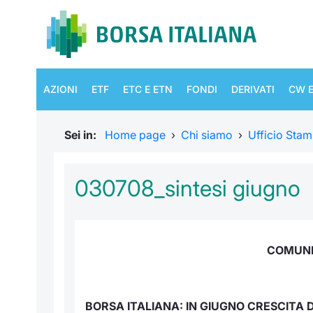
AZIONI
ETF
ETC E ETN
FONDI
DERIVATI
CW E
Sei in:
Home page
›
Chi siamo
›
Ufficio Sta
030708_sintesi giugno
COMUNI
BORSA ITALIANA: IN GIUGNO CRESCITA D