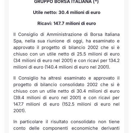
GRUPPO BORSA ITALIANA (*)
Notizie e Formazione
Servizi di trading
Docume
Per emit
Docume
Dividen
Emittent
KID/PRI
Notizie
Utile netto: 30.4 milioni di euro
Ricavi: 147.7 milioni di euro
Chi siamo
Dati di Mercato
Listed 
Docume
Formazi
BTP Min
Formaz
Listing
Statisti
Milan
Il Consiglio di Amministrazione di Borsa Italiana
Analisi e Statistiche
Calenda
Formazi
BONO Mi
Material
Spa, nella sua riunione di oggi, ha esaminato e
Segmen
approvato il progetto di bilancio 2002 che si è
Intermediari
IPO e M
OAT Min
chiuso con un utile netto di 25.5 milioni di euro
Mercato
(34 milioni di euro nel 2001) e con ricavi per 134.2
milioni di euro (140.4 milioni di euro nel 2001).
Mifid 2
Cambi
BUND Mi
BTP
Il Consiglio ha altresì esaminato e approvato il
Regolamenti
MiFID 2
BTP Min
progetto di bilancio consolidato 2002 che si è
Market M
chiuso con un utile netto di 30.4 milioni di euro
Speciali
(39.4 milioni di euro nel 2001) e con ricavi per
Academy
Opzioni
147.7 milioni di euro (152.5 milioni di euro nel
RFQ
2001).
Opzioni 
Spread 
In particolare il risultato consolidato non tiene
Indicato
conto delle componenti economiche derivanti