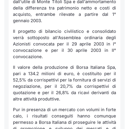
dall'utile di Monte Titoli Spa e dall'ammortamento
Formaz
della differenza tra patrimonio netto e costi di
Specific
acquisto, entrambe rilevate a partire dal 1°
Statisti
gennaio 2003.
Avvisi
Il progetto di bilancio civilistico e consolidato
verrà sottoposto all'Assemblea ordinaria degli
Market
Azionisti convocata per il 29 aprile 2003 in I°
convocazione e per il 30 aprile 2003 in II°
KID
convocazione.
Il valore della produzione di Borsa Italiana Spa,
pari a 134.2 milioni di euro, è costituito per il
52,5% da corrispettivi per la fornitura di servizi di
negoziazione, per il 20,7% da corrispettivi di
quotazione e per il 26,8% da ricavi derivanti da
altre attività produttive.
Pur in presenza di un mercato con volumi in forte
calo, i risultati conseguiti hanno comunque
permesso a Borsa Italiana di proseguire le attività
di promozione e sviluppo dei mercati e di