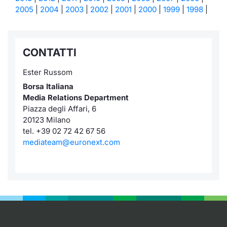
2005
|
2004
|
2003
|
2002
|
2001
|
2000
|
1999
|
1998
|
Notizie e Formazione
Servizi di trading
Docume
Per emit
Docume
Dividen
Emittent
KID/PRI
Notizie
Chi siamo
Dati di Mercato
Listed 
Docume
Formazi
BTP Min
Formaz
Listing
Statisti
CONTATTI
Milan
Analisi e Statistiche
Calenda
Formazi
BONO Mi
Material
Ester Russom
Segmen
Borsa Italiana
Intermediari
IPO e M
OAT Min
Media Relations Department
Mercato
Piazza degli Affari, 6
Mifid 2
Cambi
BUND Mi
20123 Milano
BTP
tel. +39 02 72 42 67 56
Regolamenti
mediateam@euronext.com
MiFID 2
BTP Min
Market M
Speciali
Academy
Opzioni
RFQ
Opzioni 
Spread 
Indicato