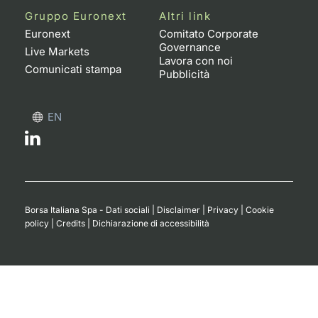
Formaz
Gruppo Euronext
Altri link
Specific
Euronext
Comitato Corporate
Statisti
Governance
Live Markets
Avvisi
Lavora con noi
Comunicati stampa
Pubblicità
Market
EN
KID
Borsa Italiana Spa - Dati sociali
|
Disclaimer
|
Privacy
|
Cookie
policy
|
Credits
|
Dichiarazione di accessibilità