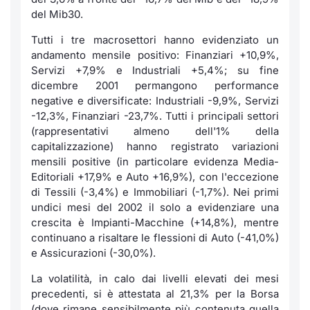
del Mib30.
Tutti i tre macrosettori hanno evidenziato un
andamento mensile positivo: Finanziari +10,9%,
Servizi +7,9% e Industriali +5,4%; su fine
dicembre 2001 permangono performance
negative e diversificate: Industriali -9,9%, Servizi
-12,3%, Finanziari -23,7%. Tutti i principali settori
(rappresentativi almeno dell'1% della
capitalizzazione) hanno registrato variazioni
mensili positive (in particolare evidenza Media-
Editoriali +17,9% e Auto +16,9%), con l'eccezione
di Tessili (-3,4%) e Immobiliari (-1,7%). Nei primi
undici mesi del 2002 il solo a evidenziare una
crescita è Impianti-Macchine (+14,8%), mentre
continuano a risaltare le flessioni di Auto (-41,0%)
e Assicurazioni (-30,0%).
La volatilità, in calo dai livelli elevati dei mesi
precedenti, si è attestata al 21,3% per la Borsa
(dove rimane sensibilmente più contenuta quella