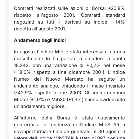
Contratti realizzati sulle azioni di Borsa: +20,8%
Notizie e Formazione
Servizi di trading
Docume
Per emit
Docume
Dividen
Emittent
KID/PRI
Notizie
rispetto all'agosto 2001. Contratti standard
negoziati su tutti i derivati su indice: +14%
Chi siamo
Dati di Mercato
Listed 
Docume
Formazi
BTP Min
Formaz
Listing
Statisti
rispetto all'agosto 2001.
Milan
Andamento degli indici
Analisi e Statistiche
Calenda
Formazi
BONO Mi
Material
Segmen
In agosto l'indice Mib è stato interessato da una
Intermediari
IPO e M
OAT Min
crescita che lo ha portato a chiudere a quota
Mercato
18.242, con una variazione di +0,2% nel mese
Mifid 2
Cambi
BUND Mi
(-18,0% rispetto a fine dicembre 2001). L'indice
BTP
Numex del Nuovo Mercato ha seguito un
andamento analogo, chiudendo il mese invariato
Regolamenti
MiFID 2
BTP Min
Market M
(-42,9% rispetto a fine 2001). Gli indici continui
Speciali
Mibtel (+1,0%) e Mib30 (+1,3%) hanno evidenziato
Academy
Opzioni
un andamento migliore.
RFQ
All'interno della Borsa è stata nuovamente
Opzioni 
confermata la tendenza dell'indice MibSTAR a
Spread 
sovraperformare l'indice generale: il 30 agosto il
Indicato
valore dell'indice MibSTAR è stato di 897, con una