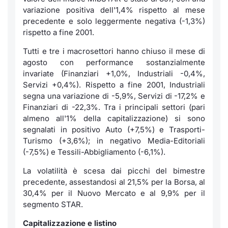
Formaz
variazione positiva dell'1,4% rispetto al mese
Specific
precedente e solo leggermente negativa (-1,3%)
Statisti
rispetto a fine 2001.
Avvisi
Tutti e tre i macrosettori hanno chiuso il mese di
agosto con performance sostanzialmente
Market
invariate (Finanziari +1,0%, Industriali -0,4%,
Servizi +0,4%). Rispetto a fine 2001, Industriali
KID
segna una variazione di -5,9%, Servizi di -17,2% e
Finanziari di -22,3%. Tra i principali settori (pari
almeno all'1% della capitalizzazione) si sono
segnalati in positivo Auto (+7,5%) e Trasporti-
Turismo (+3,6%); in negativo Media-Editoriali
(-7,5%) e Tessili-Abbigliamento (-6,1%).
La volatilità è scesa dai picchi del bimestre
precedente, assestandosi al 21,5% per la Borsa, al
30,4% per il Nuovo Mercato e al 9,9% per il
segmento STAR.
Capitalizzazione e listino