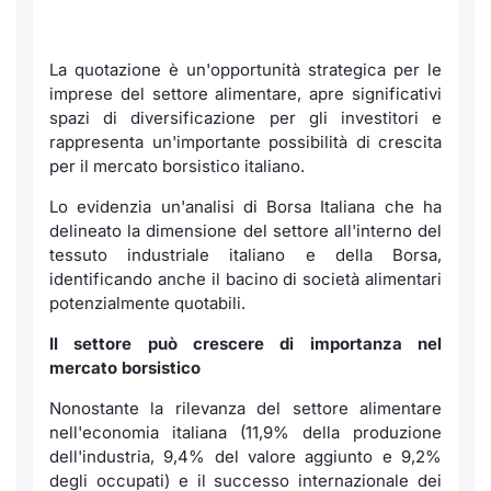
Notizie e Formazione
Servizi di trading
Docume
Per emit
Docume
Dividen
Emittent
KID/PRI
Notizie
La quotazione è un'opportunità strategica per le
Chi siamo
Dati di Mercato
Listed 
Docume
Formazi
BTP Min
Formaz
Listing
Statisti
imprese del settore alimentare, apre significativi
Milan
spazi di diversificazione per gli investitori e
rappresenta un'importante possibilità di crescita
Analisi e Statistiche
Calenda
Formazi
BONO Mi
Material
Segmen
per il mercato borsistico italiano.
Intermediari
IPO e M
OAT Min
Lo evidenzia un'analisi di Borsa Italiana che ha
Mercato
delineato la dimensione del settore all'interno del
Mifid 2
Cambi
BUND Mi
tessuto industriale italiano e della Borsa,
BTP
identificando anche il bacino di società alimentari
potenzialmente quotabili.
Regolamenti
MiFID 2
BTP Min
Market M
Il settore può crescere di importanza nel
Speciali
Academy
Opzioni
mercato borsistico
RFQ
Nonostante la rilevanza del settore alimentare
Opzioni 
nell'economia italiana (11,9% della produzione
Spread 
dell'industria, 9,4% del valore aggiunto e 9,2%
Indicato
degli occupati) e il successo internazionale dei