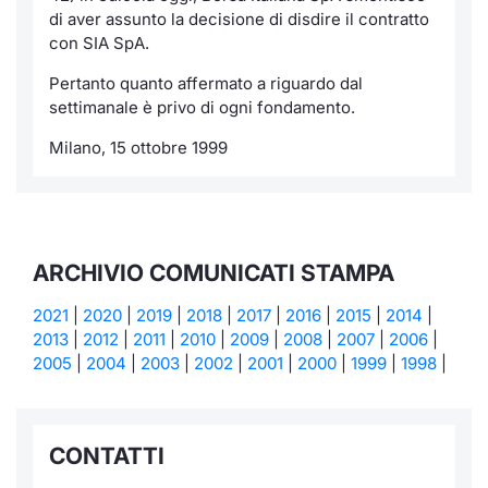
di aver assunto la decisione di disdire il contratto
Notizie e Formazione
Servizi di trading
Docume
Per emit
Docume
Dividen
Emittent
KID/PRI
Notizie
con SIA SpA.
Pertanto quanto affermato a riguardo dal
Chi siamo
Dati di Mercato
Listed 
Docume
Formazi
BTP Min
Formaz
Listing
Statisti
settimanale è privo di ogni fondamento.
Milan
Analisi e Statistiche
Calenda
Formazi
BONO Mi
Material
Milano, 15 ottobre 1999
Segmen
Intermediari
IPO e M
OAT Min
Mercato
Mifid 2
Cambi
BUND Mi
BTP
ARCHIVIO COMUNICATI STAMPA
Regolamenti
MiFID 2
BTP Min
2021
|
2020
|
2019
|
2018
|
2017
|
2016
|
2015
|
2014
|
Market M
2013
|
2012
|
2011
|
2010
|
2009
|
2008
|
2007
|
2006
|
Speciali
Academy
Opzioni
2005
|
2004
|
2003
|
2002
|
2001
|
2000
|
1999
|
1998
|
RFQ
Opzioni 
Spread 
CONTATTI
Indicato