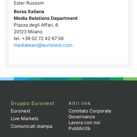
Formaz
Ester Russom
Specific
Borsa Italiana
Statisti
Media Relations Department
Piazza degli Affari, 6
Avvisi
20123 Milano
tel. +39 02 72 42 67 56
Market
mediateam@euronext.com
KID
Gruppo Euronext
Altri link
Euronext
Comitato Corporate
Governance
Live Markets
Lavora con noi
Comunicati stampa
Pubblicità