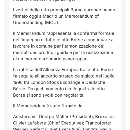
Notizie e Formazione
Servizi di trading
Docume
Per emit
Docume
Dividen
Emittent
KID/PRI
Notizie
I vertici delle otto principali Borse europee hanno
firmato oggi a Madrid un Memorandum of
Understanding (MOU).
Chi siamo
Dati di Mercato
Listed 
Docume
Formazi
BTP Min
Formaz
Listing
Statisti
Milan
Il Memorandum rappresenta la conferma formale
Analisi e Statistiche
Calenda
Formazi
BONO Mi
Material
dell'impegno di tutte le otto Borse a continuare a
Segmen
lavorare in comune per l'armonizzazione dei
Intermediari
mercati dei loro titoli guida e per la realizzazione
IPO e M
OAT Min
Mercato
di un mercato azionario paneuropeo.
Mifid 2
Cambi
BUND Mi
La ratifica dell'Alleanza Europea tra le otto Borse
BTP
fa seguito all'accordo strategico siglato nel luglio
Regolamenti
MiFID 2
BTP Min
1998 tra London Stock Exchange e Deutsche
Market M
Börse. Da quel momento i colloqui tra le otto
Speciali
Borse si sono svolti con regolarità.
Academy
Opzioni
RFQ
Il Memorandum è stato firmato da:
Opzioni 
Amsterdam: George Möller (President); Bruxelles:
Spread 
Olivier Lefebvre (Chief Executive); Francoforte:
Indicato
Werner Seifert (Chief Executive); Londra: Gavin