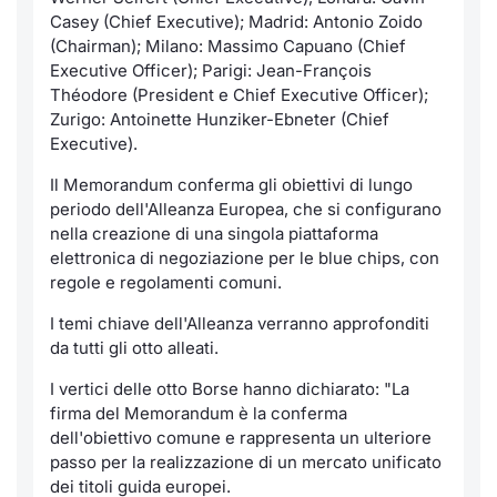
Formaz
Casey (Chief Executive); Madrid: Antonio Zoido
Specific
(Chairman); Milano: Massimo Capuano (Chief
Statisti
Executive Officer); Parigi: Jean-François
Avvisi
Théodore (President e Chief Executive Officer);
Zurigo: Antoinette Hunziker-Ebneter (Chief
Executive).
Market
Il Memorandum conferma gli obiettivi di lungo
KID
periodo dell'Alleanza Europea, che si configurano
nella creazione di una singola piattaforma
elettronica di negoziazione per le blue chips, con
regole e regolamenti comuni.
I temi chiave dell'Alleanza verranno approfonditi
da tutti gli otto alleati.
I vertici delle otto Borse hanno dichiarato: "La
firma del Memorandum è la conferma
dell'obiettivo comune e rappresenta un ulteriore
passo per la realizzazione di un mercato unificato
dei titoli guida europei.